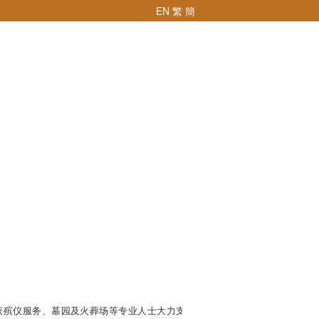
EN
繁
簡
获殡仪服务、墓园及火葬场等专业人士大力支