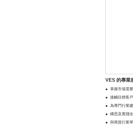
VES 的專
●
掌握市場需
●
接觸目標客
●
為專門行業
● 構思及
實踐
●
與商貿行業